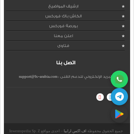
ارشيف المواضيع
الكاش باك فوركس
بورصة فوركس
اعلن معنا
فتاوى
اتصل بنا
البريد الإلكتروني للدعم الفنى :
support@fx-arabia.com
جميع الحقوق محفوظة
اف اكس ارابيا
– احدى مواقع Inwestopedia Sp. Z