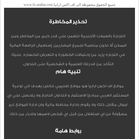
جميع الحقوق محفوظة الى اف اكس ارابيا www.fx-arabia.com
تحذير المخاطرة
التجارة بالعملات الأجنبية تتضمن علي قدر كبير من المخاطر ومن
الممكن ألا تكون مناسبة لجميع المضاربين, إستعمال الرافعة المالية
في التجاره يزيد من إحتمالات الخطورة و التعرض للخساره, عليك
التأكد من قدرتك العلمية و الشخصية على التداول.
تنبيه هام
موقع اف اكس ارابيا هو موقع تعليمي خالص يهدف الي توعية
المستثمر العربي مبادئ الاستثمار و التداول الناجح ولا يتحصل علي اي
اموال مقابل ذلك ولا يقوم بادارة محافظ مالية وان ادارة الموقع غير
مسؤولة عن اي استغلال من قبل اي شخص لاسمها وتحذر من ذلك.
روابط هامة