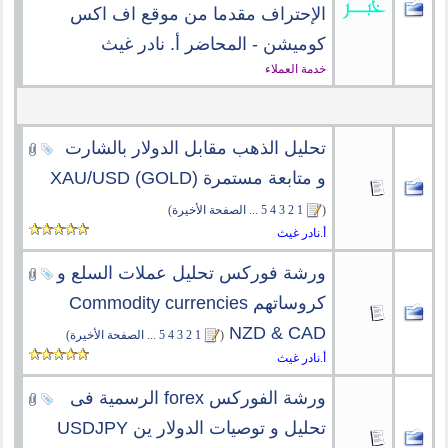
الإحتراف مقدما من موقع اف اكس
كوميشن - المحاضر أ. نادر غيث
خدمة العملاء
تحليل الذهب مقابل الدولار بالشارت
و متابعة مستمرة (XAU/USD (GOLD
(
1
2
3
4
5
...
الصفحة الأخيرة
)
أ.نادر غيث
ورشة فوركس تحليل عملات السلع و
كروساتهم Commodity currencies
NZD & CAD
‏
(
1
2
3
4
5
...
الصفحة الأخيرة
)
أ.نادر غيث
ورشة الفوركس forex الرسمية فى
تحليل و توصيات الدولار ين USDJPY