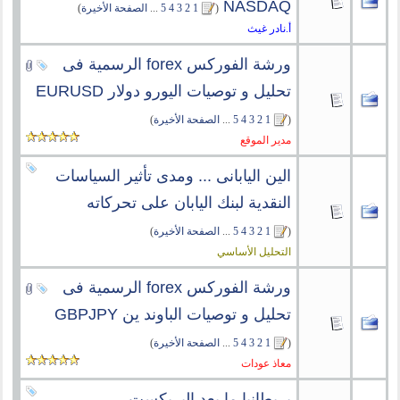
NASDAQ
‏
(
1
2
3
4
5
...
الصفحة الأخيرة
)
أ.نادر غيث
ورشة الفوركس forex الرسمية فى
تحليل و توصيات اليورو دولار EURUSD
(
1
2
3
4
5
...
الصفحة الأخيرة
)
مدير الموقع
الين اليابانى ... ومدى تأثير السياسات
النقدية لبنك اليابان على تحركاته
(
1
2
3
4
5
...
الصفحة الأخيرة
)
التحليل الأساسي
ورشة الفوركس forex الرسمية فى
تحليل و توصيات الباوند ين GBPJPY
(
1
2
3
4
5
...
الصفحة الأخيرة
)
معاذ عودات
بريطانيا ما بعد البريكست