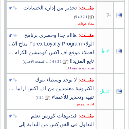
مثبــت:
تحذير من إدارة الحسابات
)
5
4
3
2
1
(
معاذ عودات
مثبــت:
هااام جدا وحصري برنامج
الولاء Forex Loyalty Program متاح الان
لعملاء موقع اف اكس كوميشن الكرام ...
تابع المزيد!!
‏
(
1
2
3
4
5
...
الصفحة الأخيرة
)
FXCommission.com
مثبــت:
لا يوجد وسطاء بنوك
الكترونية معتمدين من اف اكس ارابيا ....
تنبيه وتحذير للأعضاء
‏
)
3
2
1
(
ادارة الموقع
مثبــت:
فيديوهات كورس تعلم
التداول في الفوركس من البداية إلي