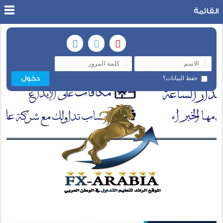
القائمة
حفظ البيانات؟