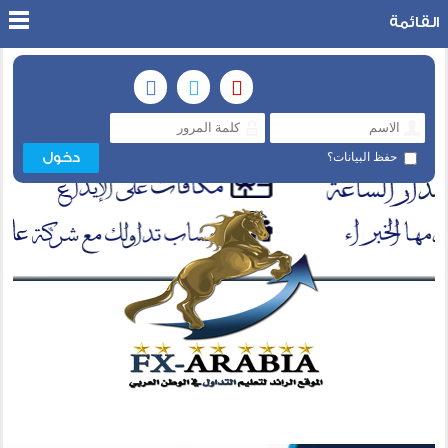
القائمة
حفظ البيانات؟