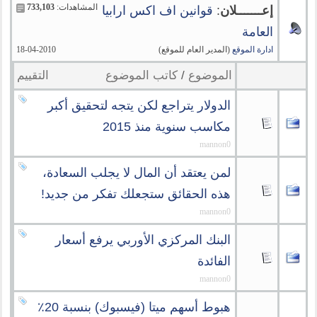
المشاهدات:
733,103
إعـــــــلان
:
قوانين اف اكس ارابيا
العامة
ادارة الموقع
(المدير العام للموقع)
18-04-2010
الموضوع
/
كاتب الموضوع
التقييم
الدولار يتراجع لكن يتجه لتحقيق أكبر
مكاسب سنوية منذ 2015
mannon0
لمن يعتقد أن المال لا يجلب السعادة،
هذه الحقائق ستجعلك تفكر من جديد!
mannon0
البنك المركزي الأوربي يرفع أسعار
الفائدة​
mannon0
هبوط أسهم ميتا (فيسبوك) بنسبة 20٪