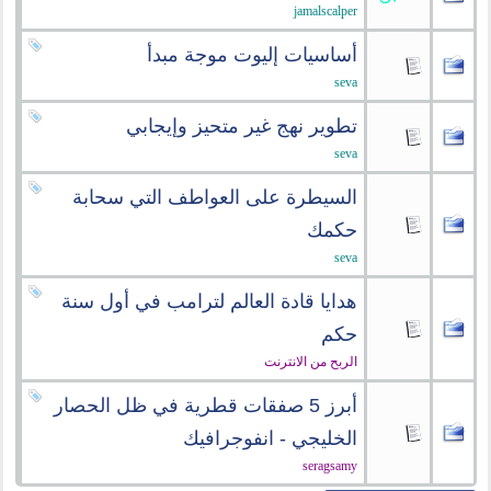
jamalscalper
أساسيات إليوت موجة مبدأ
seva
تطوير نهج غير متحيز وإيجابي
seva
السيطرة على العواطف التي سحابة
حكمك
seva
هدايا قادة العالم لترامب في أول سنة
حكم
الربح من الانترنت
أبرز 5 صفقات قطرية في ظل الحصار
الخليجي - انفوجرافيك
seragsamy