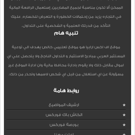
الممكن ألا تكون مناسبة لجميع المضاربين, إستعمال الرافعة المالية
في التجاره يزيد من إحتمالات الخطورة و التعرض للخساره, عليك
التأكد من قدرتك العلمية و الشخصية على التداول.
تنبيه هام
موقع اف اكس ارابيا هو موقع تعليمي خالص يهدف الي توعية
المستثمر العربي مبادئ الاستثمار و التداول الناجح ولا يتحصل علي اي
اموال مقابل ذلك ولا يقوم بادارة محافظ مالية وان ادارة الموقع غير
مسؤولة عن اي استغلال من قبل اي شخص لاسمها وتحذر من ذلك.
روابط هامة
ارشيف المواضيع
الكاش باك فوركس
بورصة فوركس
اعلن معنا