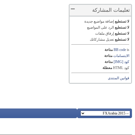
تعليمات المشاركة
لا تستطيع
إضافة مواضيع جديدة
لا تستطيع
الرد على المواضيع
لا تستطيع
إرفاق ملفات
لا تستطيع
تعديل مشاركاتك
is
BB code
متاحة
الابتسامات
متاحة
كود [IMG]
متاحة
كود HTML
معطلة
قوانين المنتدى