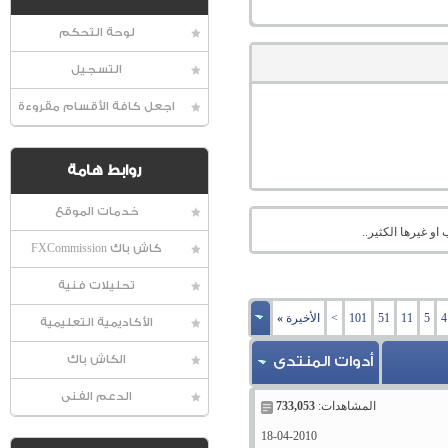
لوحة التحكم
التسجيل
اجعل كافة الأقسام مقروءة
روابط هامة
خدمات الموقع
او غيرها الكثير..
كاش باك FXCommission
تحليلات فنية
4
5
11
51
101
>
الأخيرة
»
الأكاديمية التعليمية
أدوات المنتدى
الكاش باك
الدعم الفنى
المشاهدات:
733,053
18-04-2010