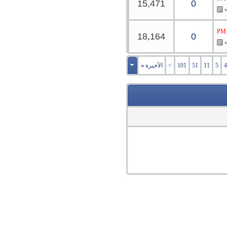
15,471
0
ت
18,164
0
ت
4
5
11
51
101
>
الأخيرة
»