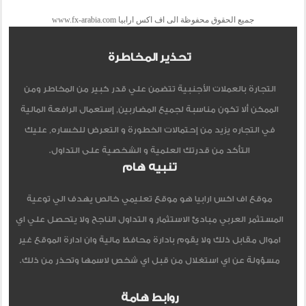
جميع الحقوق محفوظة الى اف اكس ارابيا www.fx-arabia.com
تحذير المخاطرة
التجارة بالعملات الأجنبية تتضمن علي قدر كبير من المخاطر ومن
الممكن ألا تكون مناسبة لجميع المضاربين, إستعمال الرافعة المالية
في التجاره يزيد من إحتمالات الخطورة و التعرض للخساره, عليك
التأكد من قدرتك العلمية و الشخصية على التداول.
تنبيه هام
موقع اف اكس ارابيا هو موقع تعليمي خالص يهدف الي توعية
المستثمر العربي مبادئ الاستثمار و التداول الناجح ولا يتحصل علي اي
اموال مقابل ذلك ولا يقوم بادارة محافظ مالية وان ادارة الموقع غير
مسؤولة عن اي استغلال من قبل اي شخص لاسمها وتحذر من ذلك.
روابط هامة