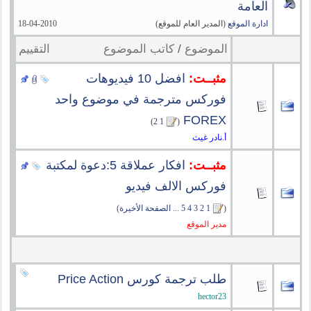
العامة
ادارة الموقع
(المدير العام للموقع)
18-04-2010
الموضوع
/
كاتب الموضوع
التقييم
مثبــت:
افضل 10 فيديوهات
فوركس مترجمة في موضوع واحد
FOREX
‏
)
2
1
(
أ.نادر غيث
مثبــت:
افكار عملاقة 5:دعوة لمكتبة
فوركس الالف فيديو
(
1
2
3
4
5
...
الصفحة الأخيرة
)
مدير الموقع
طلب ترجمة كورس Price Action
hector23