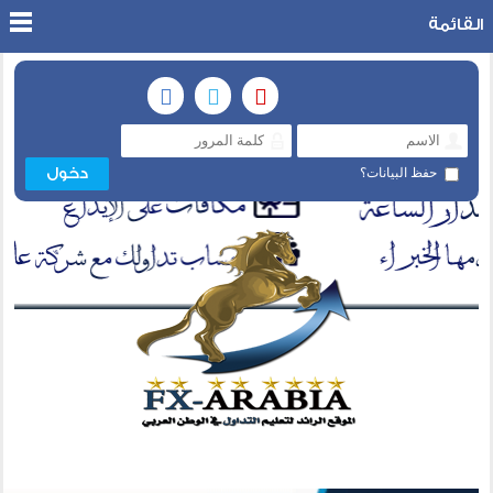
القائمة
حفظ البيانات؟