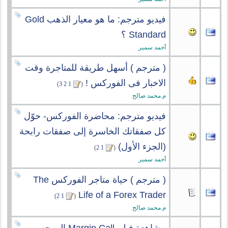
فيديو مترجم: ما هو معيار الذهب Gold
Standard ؟
أحمد سمير
( مترجم ) أسهل طريقة للمتاجرة وقت
الاخبار فى الفوركس !
‏
)
3
2
1
(
م.محمد صالح
فيديو مترجم: محاضرة الفوركس- حوّل
كل صفقاتك الخاسرة إلى صفقات رابحة
(الجزء الأول)
‏
)
2
1
(
أحمد سمير
( مترجم ) حياة متاجر الفوركس The
Life of a Forex Trader
‏
)
2
1
(
م.محمد صالح