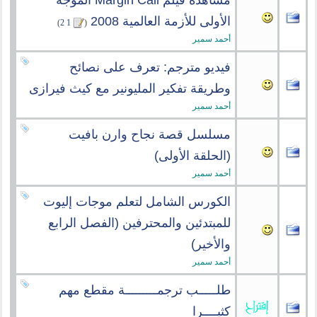
مشاهدة فيلم Margin Call الموجه
الأولى للأزمة العالمية 2008
‏
)
2
1
(
أحمد سمير
فيديو مترجم: تعرف على نصائح
وطريقة تفكير المليونير مع كيث فيرازى
أحمد سمير
مسلسل قصة نجاح وارن بافيت
(الحلقة الأولى)
أحمد سمير
الكورس الشامل لتعلم موجات إليوت
للمبتدئين والمحترفين (الفصل الرابع
والأخير)
أحمد سمير
طلـــــب ترجمـــــــــة مقطع مهم
كثيــــرا