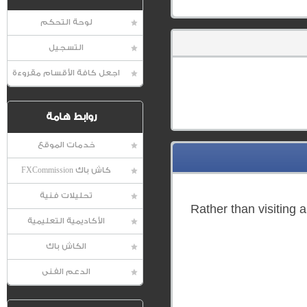
لوحة التحكم
التسجيل
اجعل كافة الأقسام مقروءة
روابط هامة
خدمات الموقع
كاش باك FXCommission
تحليلات فنية
Rather than visiting
الأكاديمية التعليمية
الكاش باك
الدعم الفنى