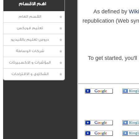
اهم الاقسام
As defined by
Wik
القسم العام
republication (Web syn
تعليم فوركس
دروس تعليم بالفيديو
شركات الوساطة
To get started, you'
المؤشرات و الاكسبيرتات
الشكاوى و الاقتراحات