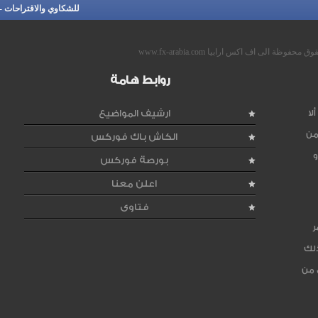
للشكاوي والاقتراحات
-
محفوظة الى اف اكس ارابيا www.fx-arabia.com
روابط هامة
لا
ارشيف المواضيع
من
الكاش باك فوركس
و
بورصة فوركس
اعلن معنا
فتاوى
ر
ذلك
 من