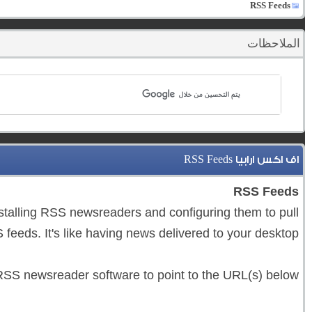
RSS Feeds
الملاحظات
اف اكس ارابيا RSS Feeds
RSS Feeds
stalling RSS newsreaders and configuring them to pull
feeds. It's like having news delivered to your desktop!
SS newsreader software to point to the URL(s) below.