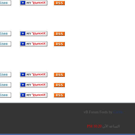
vB Forum Feeds by
CinVin
الساعة الآن
10:20 PM